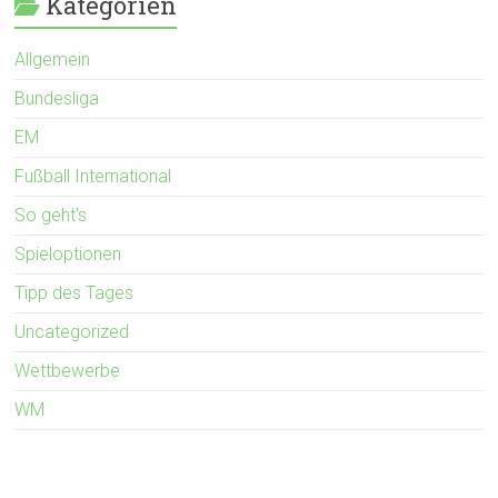
Kategorien
Allgemein
Bundesliga
EM
Fußball International
So geht's
Spieloptionen
Tipp des Tages
Uncategorized
Wettbewerbe
WM