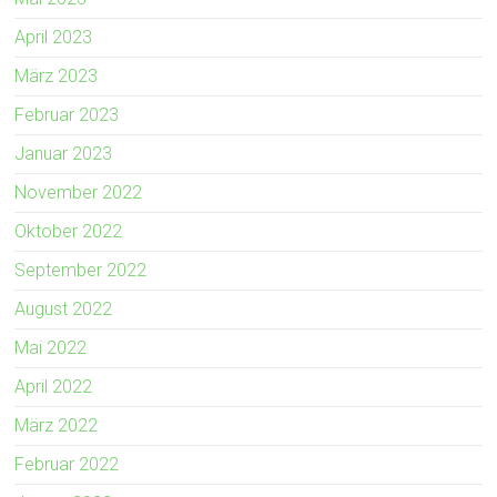
April 2023
März 2023
Februar 2023
Januar 2023
November 2022
Oktober 2022
September 2022
August 2022
Mai 2022
April 2022
März 2022
Februar 2022