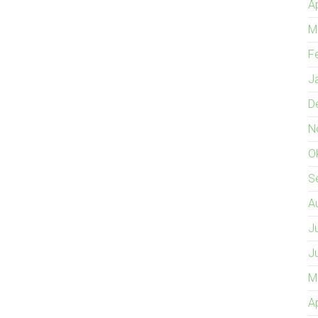
A
M
F
J
D
N
O
S
A
J
J
M
A