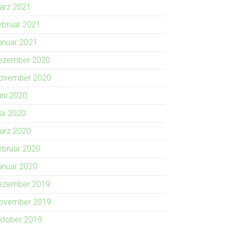
ärz 2021
ebruar 2021
anuar 2021
ezember 2020
ovember 2020
uni 2020
ai 2020
ärz 2020
ebruar 2020
anuar 2020
ezember 2019
ovember 2019
ktober 2019