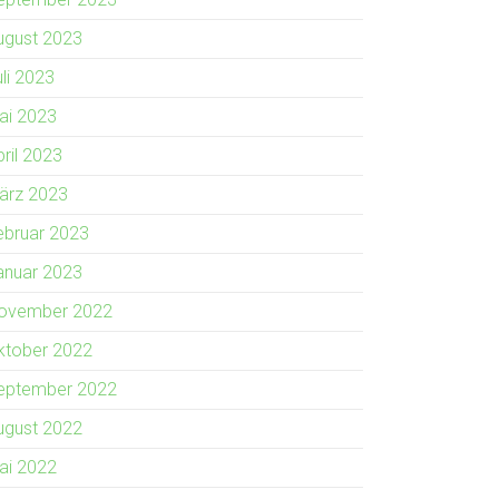
ugust 2023
uli 2023
ai 2023
pril 2023
ärz 2023
ebruar 2023
anuar 2023
ovember 2022
ktober 2022
eptember 2022
ugust 2022
ai 2022