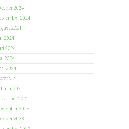
ktober 2024
eptember 2024
ugust 2024
uli 2024
uni 2024
ai 2024
pril 2024
ärz 2024
ebruar 2024
ezember 2023
ovember 2023
ktober 2023
eptember 2023