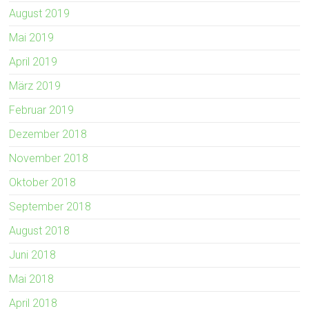
August 2019
Mai 2019
April 2019
März 2019
Februar 2019
Dezember 2018
November 2018
Oktober 2018
September 2018
August 2018
Juni 2018
Mai 2018
April 2018