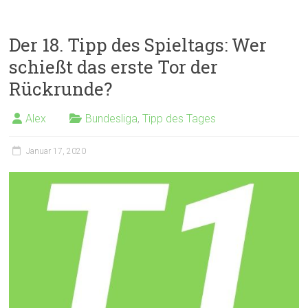
Der 18. Tipp des Spieltags: Wer
schießt das erste Tor der
Rückrunde?
Alex
Bundesliga
,
Tipp des Tages
Januar 17, 2020