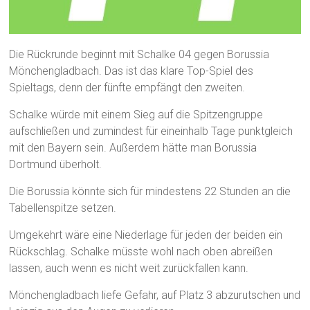
Die Rückrunde beginnt mit Schalke 04 gegen Borussia
Mönchengladbach. Das ist das klare Top-Spiel des
Spieltags, denn der fünfte empfängt den zweiten.
Schalke würde mit einem Sieg auf die Spitzengruppe
aufschließen und zumindest für eineinhalb Tage punktgleich
mit den Bayern sein. Außerdem hätte man Borussia
Dortmund überholt.
Die Borussia könnte sich für mindestens 22 Stunden an die
Tabellenspitze setzen.
Umgekehrt wäre eine Niederlage für jeden der beiden ein
Rückschlag. Schalke müsste wohl nach oben abreißen
lassen, auch wenn es nicht weit zurückfallen kann.
Mönchengladbach liefe Gefahr, auf Platz 3 abzurutschen und