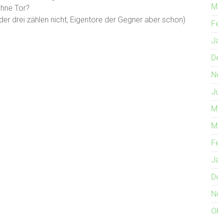
M
ohne Tor?
der drei zählen nicht, Eigentore der Gegner aber schon)
F
J
D
N
J
M
M
F
J
D
N
O