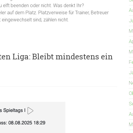
 elft beenden oder nicht. Was denkt Ihr?
A
ler auf dem Platz. Platzverweise für Trainer, Betreuer
 eingewechselt sind, zählen nicht.
J
M
A
M
iten Liga: Bleibt mindestens ein
F
J
N
O
S
A
M