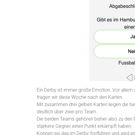
Ein Derby ist immer große Emotion. Vor allem 
fragen wir diese Woche nach den Karten.
Mit zusammen drei gelben Karten liegen die be
deutlich über zwei pro Team.
Die beiden Teams gehören bisher also zu den f
stärkere Gegner einen Punkt erkämpft haben.
Können sie das im Derby fortführen und wird es