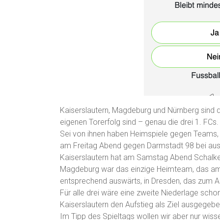
Kaiserslautern, Magdeburg und Nürnberg sind d
eigenen Torerfolg sind – genau die drei 1. FCs.
Sei von ihnen haben Heimspiele gegen Teams, d
am Freitag Abend gegen Darmstadt 98 bei aus
Kaiserslautern hat am Samstag Abend Schalke 0
Magdeburg war das einzige Heimteam, das am 1
entsprechend auswärts, in Dresden, das zum Auf
Für alle drei wäre eine zweite Niederlage schon
Kaiserslautern den Aufstieg als Ziel ausgegebe
Im Tipp des Spieltags wollen wir aber nur wiss