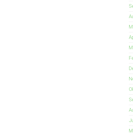
S
A
M
A
M
F
D
N
O
S
A
J
M