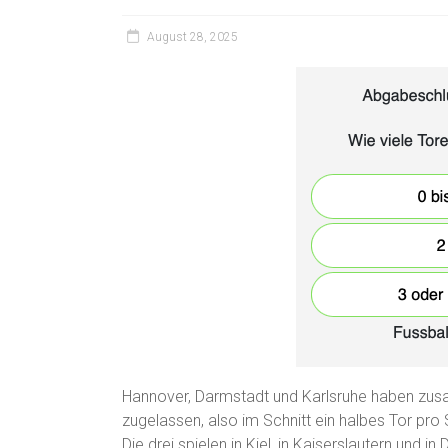
August 28, 2025
Hannover, Darmstadt und Karlsruhe haben zusa
zugelassen, also im Schnitt ein halbes Tor pro 
Die drei spielen in Kiel, in Kaiserslautern und