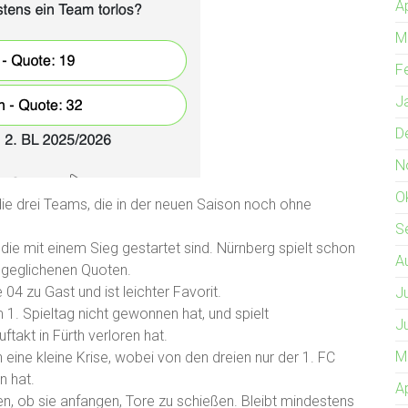
A
M
F
J
D
N
O
ie drei Teams, die in der neuen Saison noch ohne
S
ie mit einem Sieg gestartet sind. Nürnberg spielt schon
A
geglichenen Quoten.
4 zu Gast und ist leichter Favorit.
J
. Spieltag nicht gewonnen hat, und spielt
J
takt in Fürth verloren hat.
M
 eine kleine Krise, wobei von den dreien nur der 1. FC
n hat.
A
en, ob sie anfangen, Tore zu schießen. Bleibt mindestens