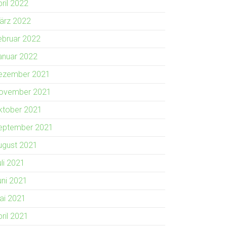
pril 2022
ärz 2022
ebruar 2022
anuar 2022
ezember 2021
ovember 2021
ktober 2021
eptember 2021
ugust 2021
uli 2021
uni 2021
ai 2021
pril 2021