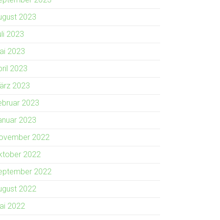
ugust 2023
uli 2023
ai 2023
pril 2023
ärz 2023
ebruar 2023
anuar 2023
ovember 2022
ktober 2022
eptember 2022
ugust 2022
ai 2022