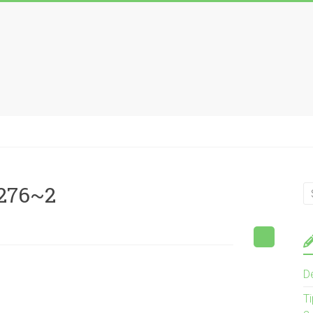
276~2
D
T