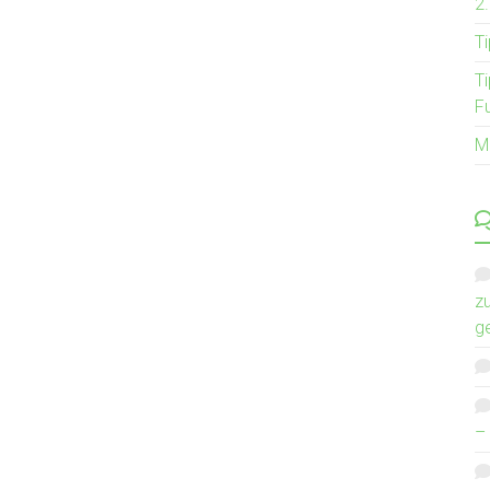
2
T
T
F
M
z
g
–