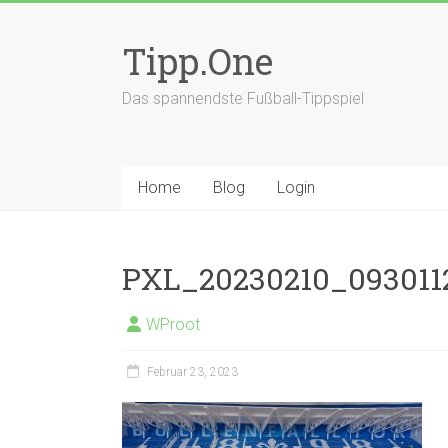
Zum
Inhalt
Tipp.One
springen
Das spannendste Fußball-Tippspiel
Home
Blog
Login
PXL_20230210_093011
WProot
Februar 23, 2023