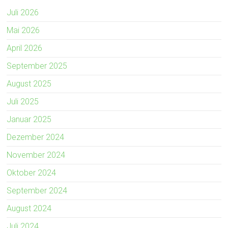
Juli 2026
Mai 2026
April 2026
September 2025
August 2025
Juli 2025
Januar 2025
Dezember 2024
November 2024
Oktober 2024
September 2024
August 2024
Juli 2024