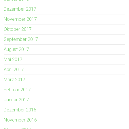
Dezember 2017
November 2017
Oktober 2017
September 2017
August 2017
Mai 2017
April 2017
März 2017
Februar 2017
Januar 2017
Dezember 2016
November 2016