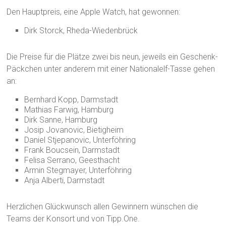
Den Hauptpreis, eine Apple Watch, hat gewonnen:
Dirk Storck, Rheda-Wiedenbrück
Die Preise für die Plätze zwei bis neun, jeweils ein Geschenk-
Päckchen unter anderem mit einer Nationalelf-Tasse gehen
an:
Bernhard Kopp, Darmstadt
Mathias Farwig, Hamburg
Dirk Sanne, Hamburg
Josip Jovanovic, Bietigheim
Daniel Stjepanovic, Unterföhring
Frank Boucsein, Darmstadt
Felisa Serrano, Geesthacht
Armin Stegmayer, Unterföhring
Anja Alberti, Darmstadt
Herzlichen Glückwunsch allen Gewinnern wünschen die
Teams der Konsort und von Tipp.One.