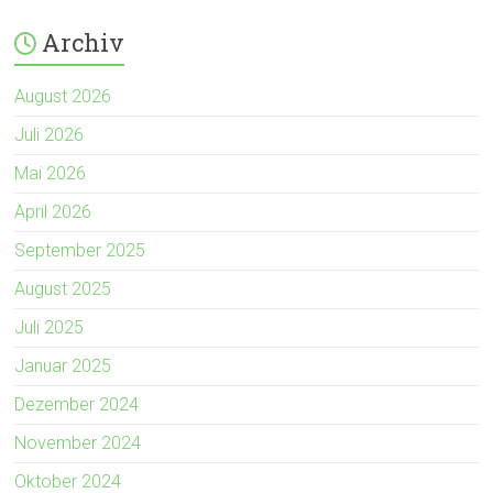
Archiv
August 2026
Juli 2026
Mai 2026
April 2026
September 2025
August 2025
Juli 2025
Januar 2025
Dezember 2024
November 2024
Oktober 2024