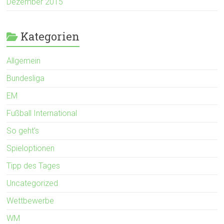
Dezember 2015
Kategorien
Allgemein
Bundesliga
EM
Fußball International
So geht's
Spieloptionen
Tipp des Tages
Uncategorized
Wettbewerbe
WM