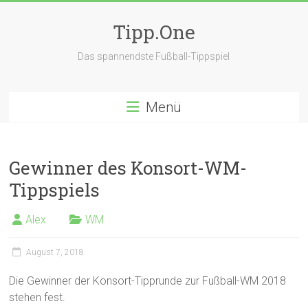
Zum
Inhalt
Tipp.One
springen
Das spannendste Fußball-Tippspiel
Menü
Gewinner des Konsort-WM-
Tippspiels
Alex
WM
August 7, 2018
Die Gewinner der Konsort-Tipprunde zur Fußball-WM 2018
stehen fest.