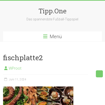
Zum
Inhalt
Tipp.One
springen
Das spannendste Fußball-Tippspiel
Menü
fischplatte2
WProot
Juni 11, 2024