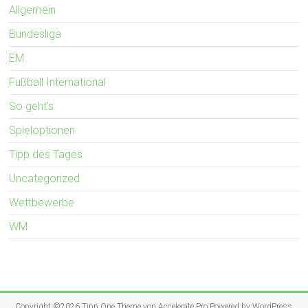
Allgemein
Bundesliga
EM
Fußball International
So geht's
Spieloptionen
Tipp des Tages
Uncategorized
Wettbewerbe
WM
Copyright ©2026
Tipp.One
Theme von:
Accelerate Pro
Powered by:
WordPress