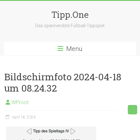
Zum
Inhalt
Tipp.One
springen
Das spannendste Fußball-Tippspiel
Menü
Bildschirmfoto 2024-04-18
um 08.24.32
WProot
April 18, 2024