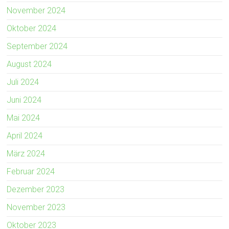
November 2024
Oktober 2024
September 2024
August 2024
Juli 2024
Juni 2024
Mai 2024
April 2024
März 2024
Februar 2024
Dezember 2023
November 2023
Oktober 2023