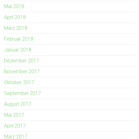
Mai 2018
April 2018
März 2018
Februar 2018
Januar 2018
Dezember 2017
November 2017
Oktober 2017
September 2017
August 2017
Mai 2017
April 2017
März 2017