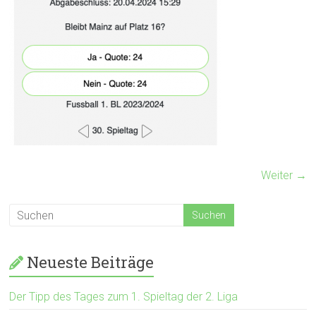
Weiter →
Neueste Beiträge
Der Tipp des Tages zum 1. Spieltag der 2. Liga