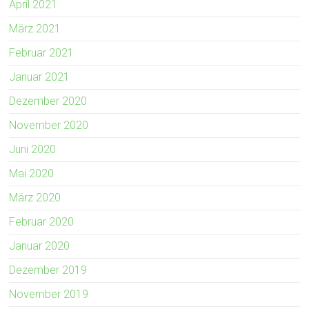
April 2021
März 2021
Februar 2021
Januar 2021
Dezember 2020
November 2020
Juni 2020
Mai 2020
März 2020
Februar 2020
Januar 2020
Dezember 2019
November 2019