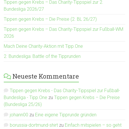
Tippen gegen Krebs – Das Charity-Tippspiel zur 2.
Bundesliga 2026/27
Tippen gegen Krebs – Die Preise (2. BL 26/27)
Tippen gegen Krebs – Das Charity-Tippspiel zur Fußball-WM
2026
Mach Deine Charity-Aktion mit Tipp.One
2. Bundesliga: Battle of the Tipprunden
Neueste Kommentare
Tippen gegen Krebs - Das Charity-Tippspiel zur Fußball-
Bundesliga - Tipp.One
zu
Tippen gegen Krebs – Die Preise
(Bundesliga 25/26)
johann00
zu
Eine eigene Tipprunde gründen
borussia-dortmund-shirt
zu
Einfach mitspielen – so geht