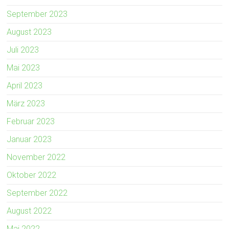
September 2023
August 2023
Juli 2023
Mai 2023
April 2023
März 2023
Februar 2023
Januar 2023
November 2022
Oktober 2022
September 2022
August 2022
Mai 2022