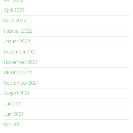
April 2022
März 2022
Februar 2022
Januar 2022
Dezember 2021
November 2021
Oktober 2021
September 2021
August 2021
Juli 2021
Juni 2021
Mai 2021