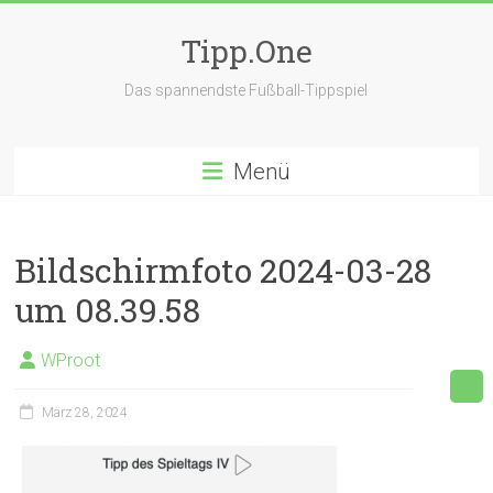
Zum
Inhalt
Tipp.One
springen
Das spannendste Fußball-Tippspiel
Menü
Bildschirmfoto 2024-03-28
um 08.39.58
WProot
März 28, 2024