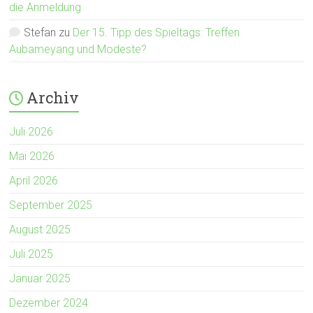
die Anmeldung
Stefan
zu
Der 15. Tipp des Spieltags: Treffen
Aubameyang und Modeste?
Archiv
Juli 2026
Mai 2026
April 2026
September 2025
August 2025
Juli 2025
Januar 2025
Dezember 2024