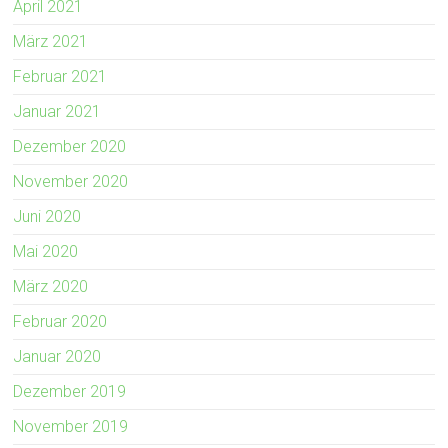
April 2021
März 2021
Februar 2021
Januar 2021
Dezember 2020
November 2020
Juni 2020
Mai 2020
März 2020
Februar 2020
Januar 2020
Dezember 2019
November 2019