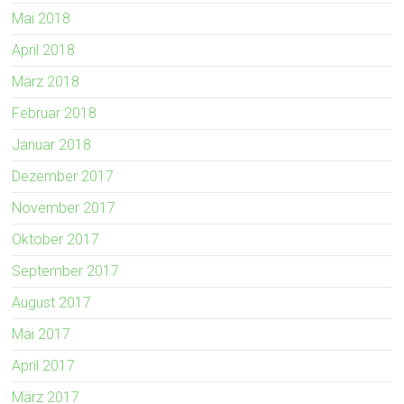
Mai 2018
April 2018
März 2018
Februar 2018
Januar 2018
Dezember 2017
November 2017
Oktober 2017
September 2017
August 2017
Mai 2017
April 2017
März 2017