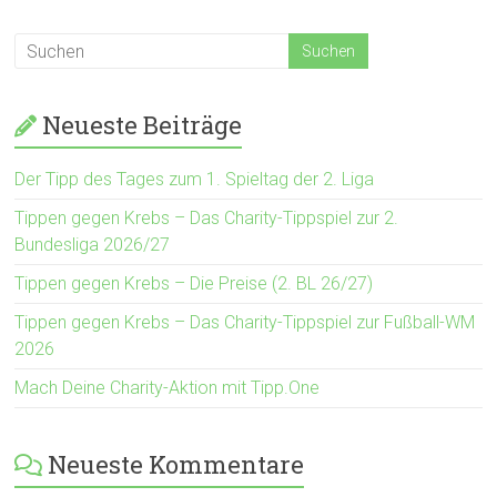
Neueste Beiträge
Der Tipp des Tages zum 1. Spieltag der 2. Liga
Tippen gegen Krebs – Das Charity-Tippspiel zur 2.
Bundesliga 2026/27
Tippen gegen Krebs – Die Preise (2. BL 26/27)
Tippen gegen Krebs – Das Charity-Tippspiel zur Fußball-WM
2026
Mach Deine Charity-Aktion mit Tipp.One
Neueste Kommentare