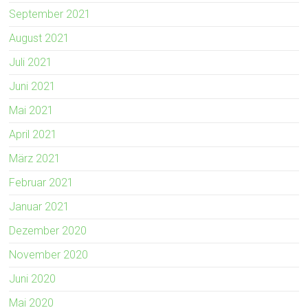
September 2021
August 2021
Juli 2021
Juni 2021
Mai 2021
April 2021
März 2021
Februar 2021
Januar 2021
Dezember 2020
November 2020
Juni 2020
Mai 2020