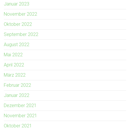
Januar 2023
November 2022
Oktober 2022
September 2022
August 2022
Mai 2022
April 2022
März 2022
Februar 2022
Januar 2022
Dezember 2021
November 2021
Oktober 2021