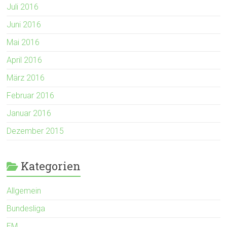
Juli 2016
Juni 2016
Mai 2016
April 2016
März 2016
Februar 2016
Januar 2016
Dezember 2015
Kategorien
Allgemein
Bundesliga
EM