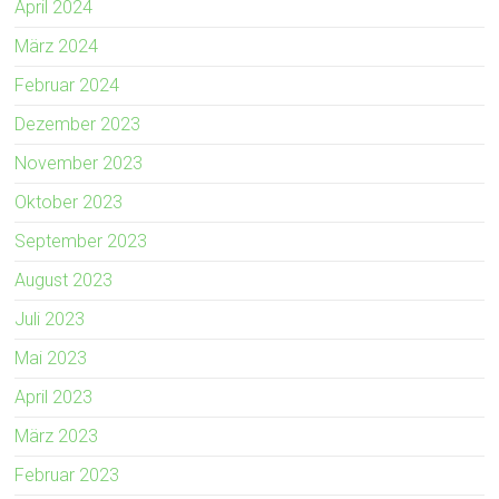
April 2024
März 2024
Februar 2024
Dezember 2023
November 2023
Oktober 2023
September 2023
August 2023
Juli 2023
Mai 2023
April 2023
März 2023
Februar 2023