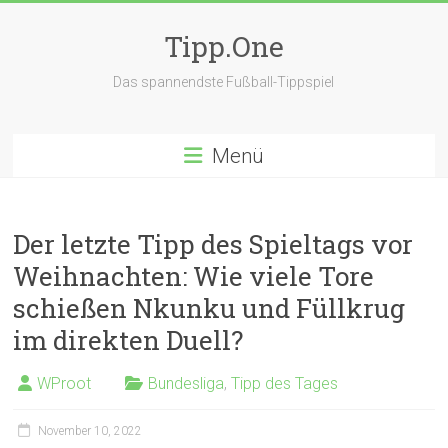
Zum
Inhalt
Tipp.One
springen
Das spannendste Fußball-Tippspiel
Menü
Der letzte Tipp des Spieltags vor
Weihnachten: Wie viele Tore
schießen Nkunku und Füllkrug
im direkten Duell?
WProot
Bundesliga
,
Tipp des Tages
November 10, 2022