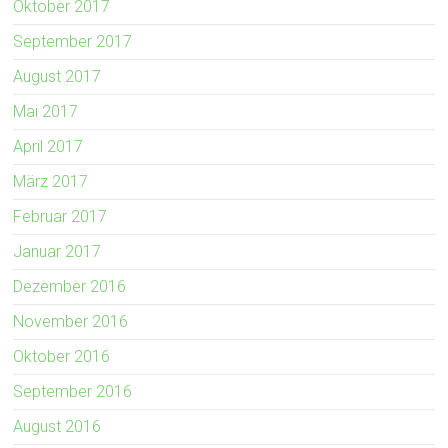
Oktober 2017
September 2017
August 2017
Mai 2017
April 2017
März 2017
Februar 2017
Januar 2017
Dezember 2016
November 2016
Oktober 2016
September 2016
August 2016