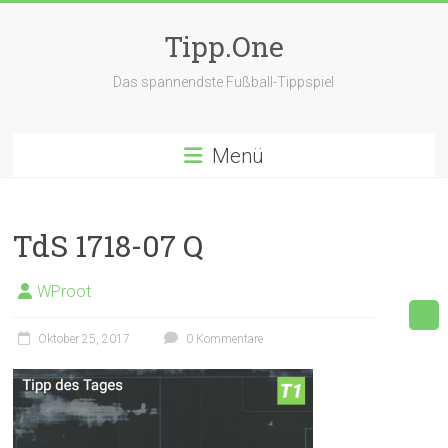
Zum
Inhalt
Tipp.One
springen
Das spannendste Fußball-Tippspiel
Menü
TdS 1718-07 Q
WProot
Oktober 25, 2017
0 Kommentare