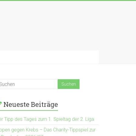
Neueste Beiträge
er Tipp des Tages zum 1. Spieltag der 2. Liga
ippen gegen Krebs – Das Charity-Tippspiel zur