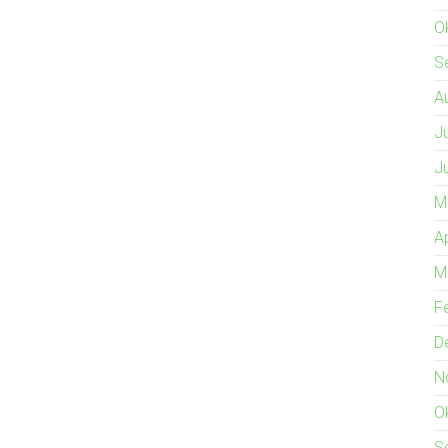
O
S
A
J
J
M
A
M
F
D
N
O
S