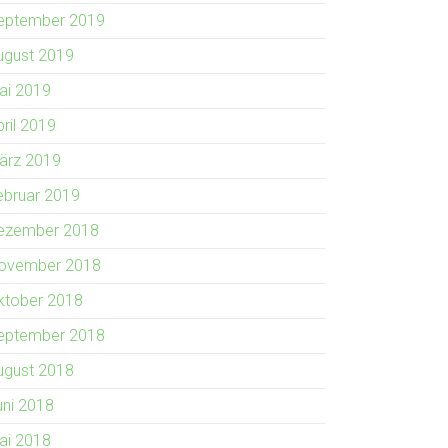
eptember 2019
ugust 2019
ai 2019
pril 2019
ärz 2019
ebruar 2019
ezember 2018
ovember 2018
ktober 2018
eptember 2018
ugust 2018
uni 2018
ai 2018