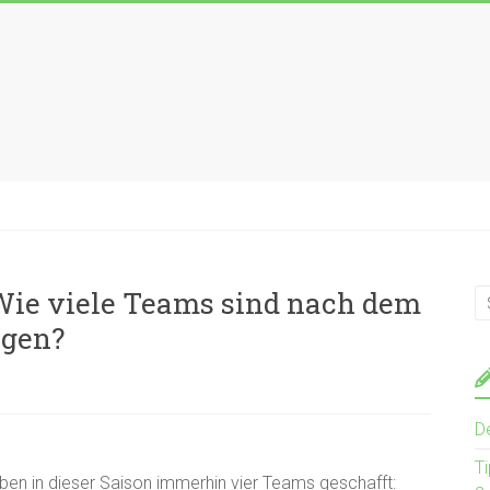
: Wie viele Teams sind nach dem
agen?
D
T
ben in dieser Saison immerhin vier Teams geschafft: