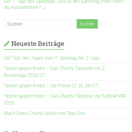
Der 7. Tipp des Spieltags: Gibt es am Samstag mehr Heim-
als Auswärtstore?
→
Neueste Beiträge
Der Tipp des Tages zum 1. Spieltag der 2. Liga
Tippen gegen Krebs – Das Charity-Tippspiel zur 2.
Bundesliga 2026/27
Tippen gegen Krebs – Die Preise (2. BL 26/27)
Tippen gegen Krebs – Das Charity-Tippspiel zur Fußball-WM
2026
Mach Deine Charity-Aktion mit Tipp.One