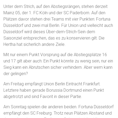
Unter dem Strich, auf den Abstiegsrängen, stehen derzeit
Mainz 05, der 1. FC Köln und der SC Paderborn. Auf den
Plätzen davor stehen drei Teams mit vier Punkten: Fortuna
Düsseldorf und zwei mal Berlin. Für Union und vielleicht auch
Düsseldorf wird dieses Über-dem-Strich-Sein dem
Saisonziel entsprechen, das es zu konservieren gilt. Die
Hertha hat sicherlich andere Ziele.
Mit nur einem Punkt Vorsprung auf die Abstiegsplätze 16
und 17 gilt aber auch: Ein Punkt könnte zu wenig sein, nur ein
Sieg kann ein Abrutschen sicher verhindern. Aber wem kann
der gelingen?
Am Freitag empfängt Union Berlin Eintracht Frankfurt.
Letztere haben gerade Borussia Dortmund einen Punkt
abgetrotzt und sind Favorit in dieser Partie.
Am Sonntag spielen die anderen beiden. Fortuna Düsseldorf
empfängt den SC Freiburg. Trotz neun Plätzen Abstand und