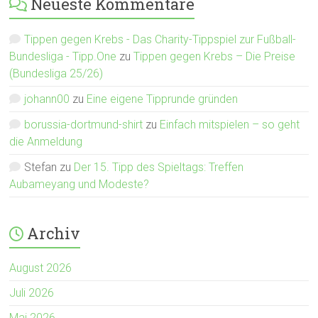
Neueste Kommentare
Tippen gegen Krebs - Das Charity-Tippspiel zur Fußball-
Bundesliga - Tipp.One
zu
Tippen gegen Krebs – Die Preise
(Bundesliga 25/26)
johann00
zu
Eine eigene Tipprunde gründen
borussia-dortmund-shirt
zu
Einfach mitspielen – so geht
die Anmeldung
Stefan
zu
Der 15. Tipp des Spieltags: Treffen
Aubameyang und Modeste?
Archiv
August 2026
Juli 2026
Mai 2026