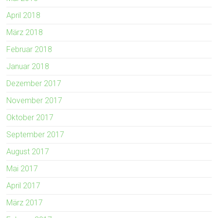
April 2018
März 2018
Februar 2018
Januar 2018
Dezember 2017
November 2017
Oktober 2017
September 2017
August 2017
Mai 2017
April 2017
März 2017