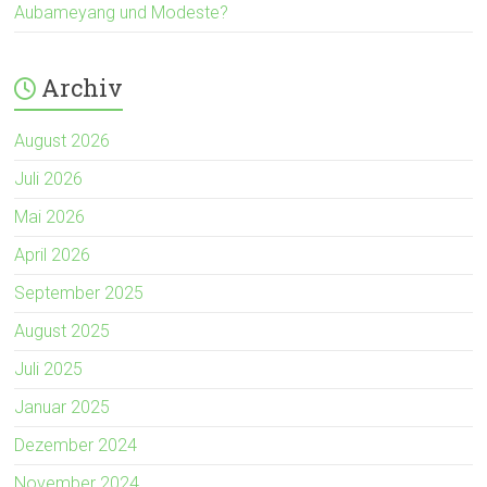
Aubameyang und Modeste?
Archiv
August 2026
Juli 2026
Mai 2026
April 2026
September 2025
August 2025
Juli 2025
Januar 2025
Dezember 2024
November 2024