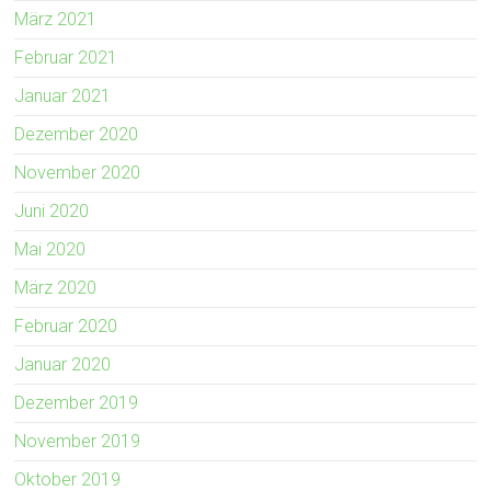
März 2021
Februar 2021
Januar 2021
Dezember 2020
November 2020
Juni 2020
Mai 2020
März 2020
Februar 2020
Januar 2020
Dezember 2019
November 2019
Oktober 2019