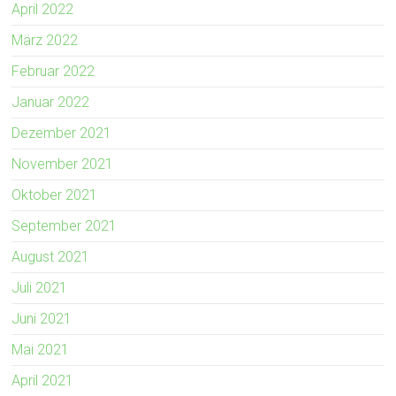
April 2022
März 2022
Februar 2022
Januar 2022
Dezember 2021
November 2021
Oktober 2021
September 2021
August 2021
Juli 2021
Juni 2021
Mai 2021
April 2021