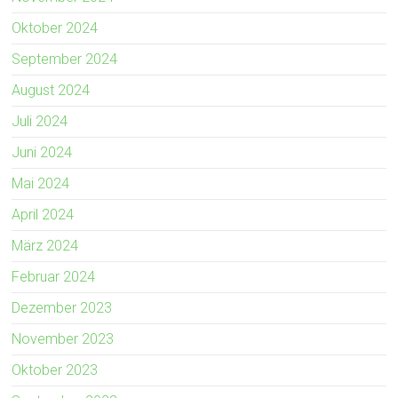
Oktober 2024
September 2024
August 2024
Juli 2024
Juni 2024
Mai 2024
April 2024
März 2024
Februar 2024
Dezember 2023
November 2023
Oktober 2023