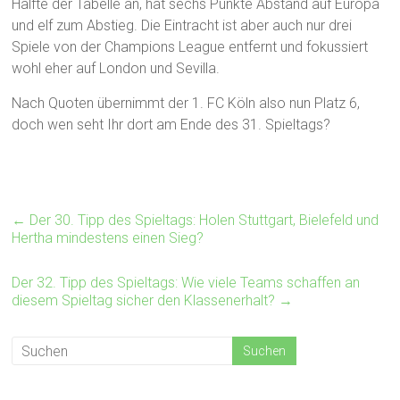
Hälfte der Tabelle an, hat sechs Punkte Abstand auf Europa
und elf zum Abstieg. Die Eintracht ist aber auch nur drei
Spiele von der Champions League entfernt und fokussiert
wohl eher auf London und Sevilla.
Nach Quoten übernimmt der 1. FC Köln also nun Platz 6,
doch wen seht Ihr dort am Ende des 31. Spieltags?
←
Der 30. Tipp des Spieltags: Holen Stuttgart, Bielefeld und
Hertha mindestens einen Sieg?
Der 32. Tipp des Spieltags: Wie viele Teams schaffen an
diesem Spieltag sicher den Klassenerhalt?
→