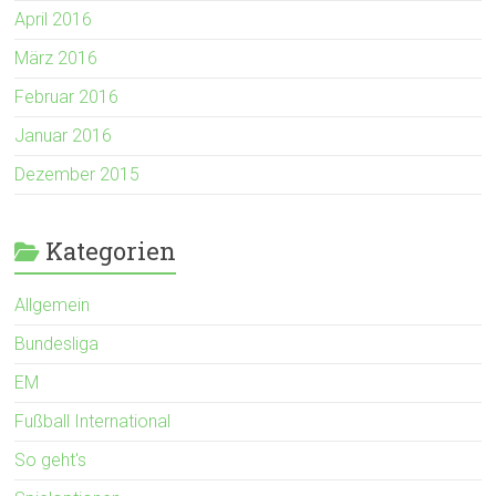
April 2016
März 2016
Februar 2016
Januar 2016
Dezember 2015
Kategorien
Allgemein
Bundesliga
EM
Fußball International
So geht's