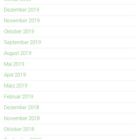
Dezember 2019
November 2019
Oktober 2019
September 2019
August 2019
Mai 2019
April 2019
März 2019
Februar 2019
Dezember 2018
November 2018
Oktober 2018