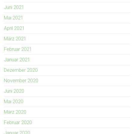
Juni 2021
Mai 2021
April 2021
März 2021
Februar 2021
Januar 2021
Dezember 2020
November 2020
Juni 2020
Mai 2020
März 2020
Februar 2020
Januar 2020