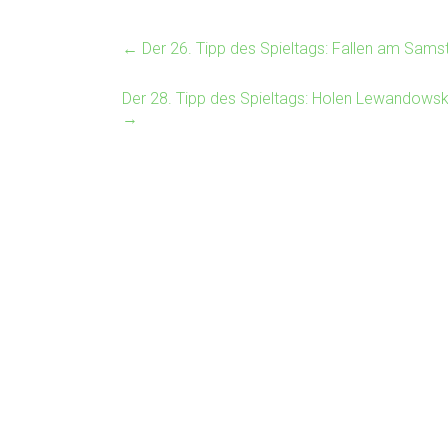
←
Der 26. Tipp des Spieltags: Fallen am Sam
Der 28. Tipp des Spieltags: Holen Lewandowsk
→