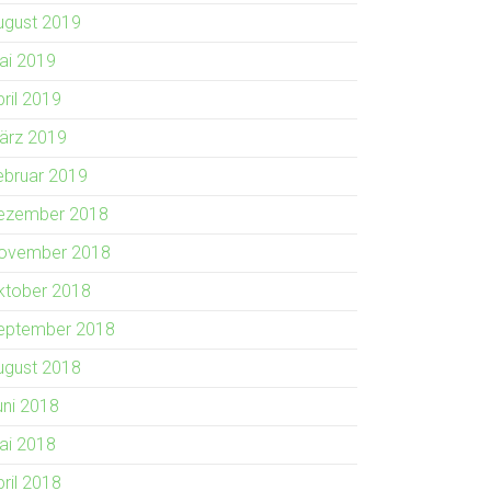
ugust 2019
ai 2019
pril 2019
ärz 2019
ebruar 2019
ezember 2018
ovember 2018
ktober 2018
eptember 2018
ugust 2018
uni 2018
ai 2018
pril 2018