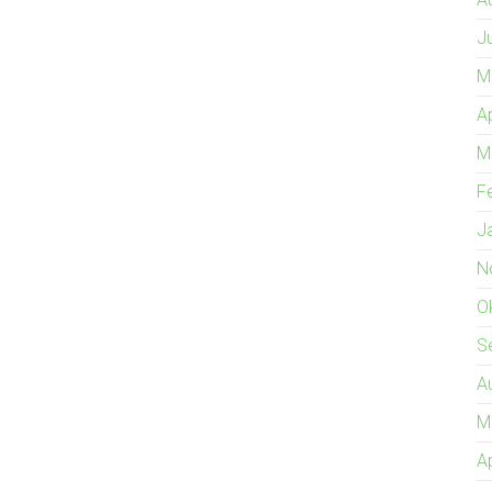
J
M
A
M
F
J
N
O
S
A
M
A