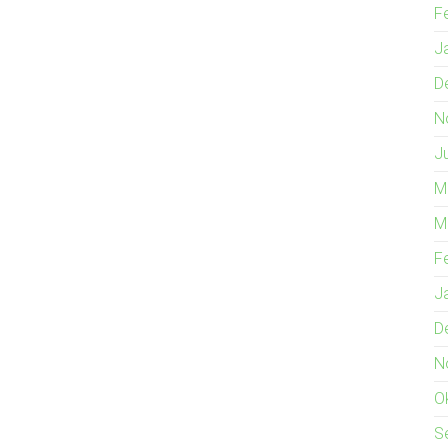
F
J
D
N
J
M
M
F
J
D
N
O
S