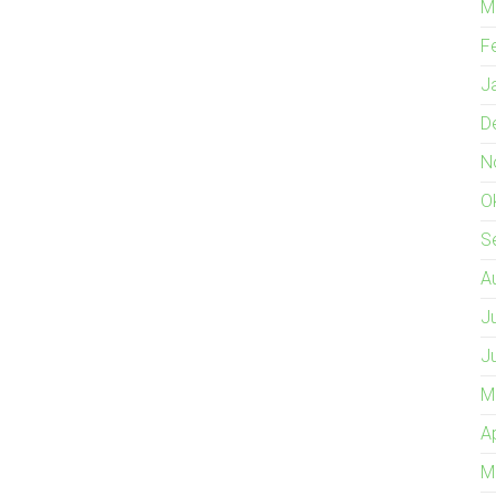
M
F
J
D
N
O
S
A
J
J
M
A
M