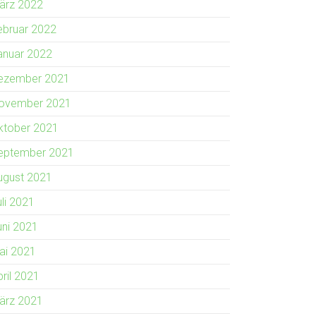
ärz 2022
ebruar 2022
anuar 2022
ezember 2021
ovember 2021
ktober 2021
eptember 2021
ugust 2021
uli 2021
uni 2021
ai 2021
pril 2021
ärz 2021