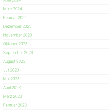
April 2024
März 2024
Februar 2024
Dezember 2023
November 2023
Oktober 2023
September 2023
August 2023
Juli 2023
Mai 2023
April 2023
März 2023
Februar 2023