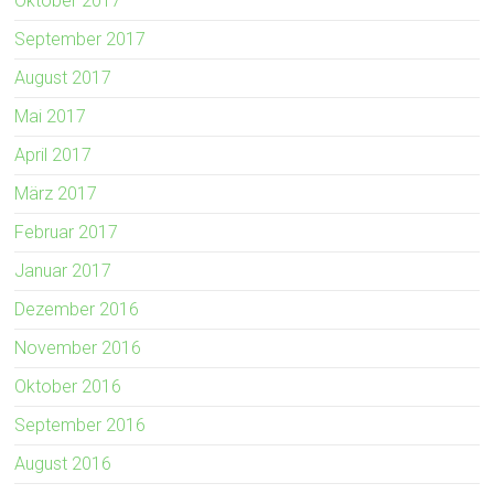
Oktober 2017
September 2017
August 2017
Mai 2017
April 2017
März 2017
Februar 2017
Januar 2017
Dezember 2016
November 2016
Oktober 2016
September 2016
August 2016