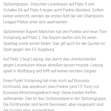
Spitzengruppe. Zwischen Leverkusen auf Platz 5 und
Schalke 04 auf Platz 6 liegen acht Punkte Abstand. Sofern
keiner einbricht, werden die ersten fünf die vier Champions-
League-Plätze unter sich ausmachen.
Spitzenreiter Bayern München hat drei Punkte und neun Tore
Vorsprung auf Platz 2. Die Bayern dürfen sich für einen
Spieltag vorne sicher fühlen. Das gilt auch für die Quoten im
Spiel gegen den FC Augsburg.
Auf Platz 2 liegt Leipzig, das durch das Unentschieden
gegen Leverkusen etwas abreißen lassen musste. Leipzig
spielt in Wolfsburg und trifft auf keinen leichten Gegner.
Einen Punkt Vorsprung hat man noch auf Borussia
Dortmund, das wiederum zwei Punkte (und 15 Tore) vor
Borussia Mönchengladbach liegt. Diese beiden treffen
aufeinander. Das ist das Schlüsselspiel in der Spitzengruppe.
Die Dortmunder sind leicht favorisiert, aber insgesamt sind
die Quoten eher ausgeglichen.