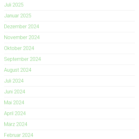
Juli 2025
Januar 2025
Dezember 2024
November 2024
Oktober 2024
September 2024
August 2024
Juli 2024
Juni 2024
Mai 2024
April 2024
März 2024
Februar 2024