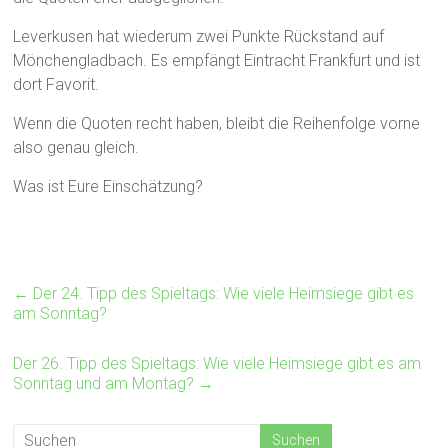
Leverkusen hat wiederum zwei Punkte Rückstand auf
Mönchengladbach. Es empfängt Eintracht Frankfurt und ist
dort Favorit.
Wenn die Quoten recht haben, bleibt die Reihenfolge vorne
also genau gleich.
Was ist Eure Einschätzung?
←
Der 24. Tipp des Spieltags: Wie viele Heimsiege gibt es
am Sonntag?
Der 26. Tipp des Spieltags: Wie viele Heimsiege gibt es am
Sonntag und am Montag?
→