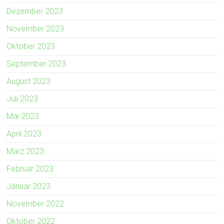
Dezember 2023
November 2023
Oktober 2023
September 2023
August 2023
Juli 2023
Mai 2023
April 2023
März 2023
Februar 2023
Januar 2023
November 2022
Oktober 2022