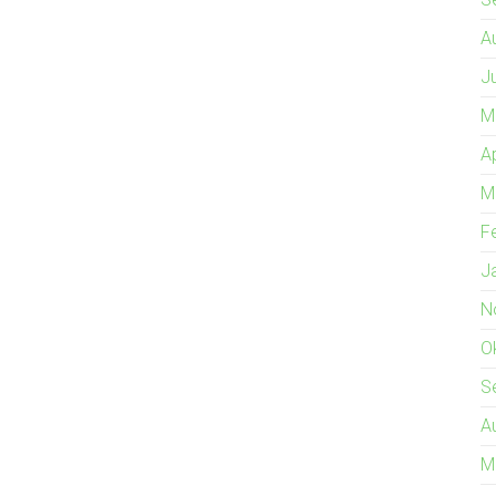
A
J
M
A
M
F
J
N
O
S
A
M