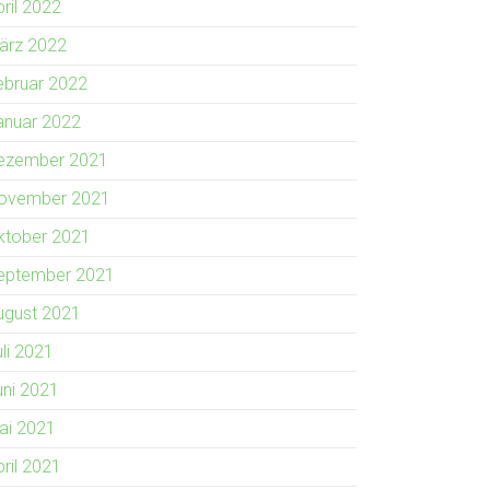
pril 2022
ärz 2022
ebruar 2022
anuar 2022
ezember 2021
ovember 2021
ktober 2021
eptember 2021
ugust 2021
uli 2021
uni 2021
ai 2021
pril 2021