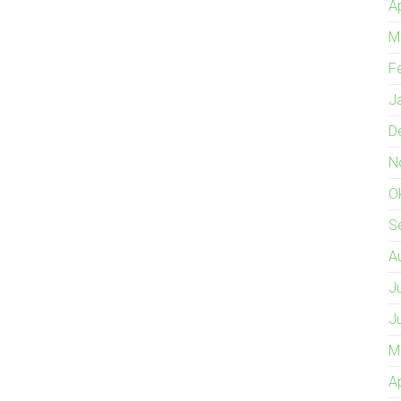
A
M
F
J
D
N
O
S
A
J
J
M
A