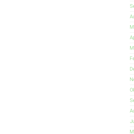
S
A
M
A
M
F
D
N
O
S
A
J
M