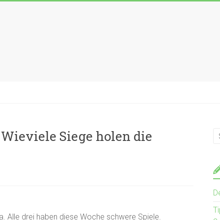
: Wieviele Siege holen die
D
T
ga. Alle drei haben diese Woche schwere Spiele.