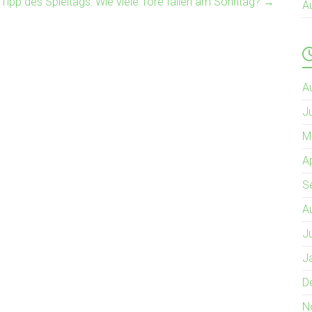
 Tipp des Spieltags: Wie viele Tore fallen am Sonntag?
→
A
A
J
M
A
S
A
J
J
D
N