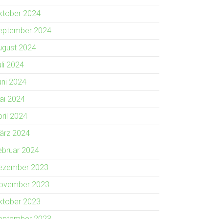
ktober 2024
eptember 2024
ugust 2024
uli 2024
uni 2024
ai 2024
pril 2024
ärz 2024
ebruar 2024
ezember 2023
ovember 2023
ktober 2023
eptember 2023