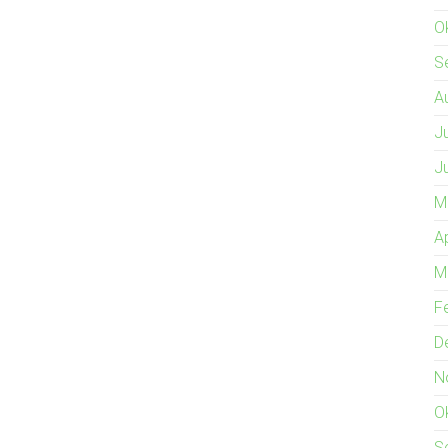
O
S
A
J
J
M
A
M
F
D
N
O
S