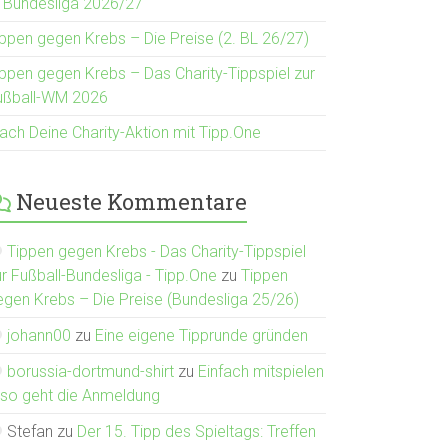
. Bundesliga 2026/27
ippen gegen Krebs – Die Preise (2. BL 26/27)
ippen gegen Krebs – Das Charity-Tippspiel zur
ußball-WM 2026
ach Deine Charity-Aktion mit Tipp.One
Neueste Kommentare
Tippen gegen Krebs - Das Charity-Tippspiel
ur Fußball-Bundesliga - Tipp.One
zu
Tippen
egen Krebs – Die Preise (Bundesliga 25/26)
johann00
zu
Eine eigene Tipprunde gründen
borussia-dortmund-shirt
zu
Einfach mitspielen
 so geht die Anmeldung
Stefan
zu
Der 15. Tipp des Spieltags: Treffen