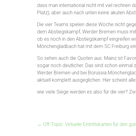
dass man international nicht mit viel rechnen 
Platz), aber auch nach unten keine akuten Abs
Die vier Teams spielen diese Woche nicht geg
dem Abstiegskampf, Werder Bremen muss mit Au
ob es noch in den Abstiegskampf eingreifen wird
Mönchengladbach hat mit dem SC Freiburg ein
So sehen auch die Quoten aus. Mainz ist Favo
sogar noch deutlicher. Das sind schon einmal 
Werder Bremen und bei Borussia Mönchenglad
aktuell komplett ausgeglichen. Hier scheint all
wie viele Siege werden es also für die vier? Zwei
←
Off-Topic: Virtuelle Eintrittskarten für den g