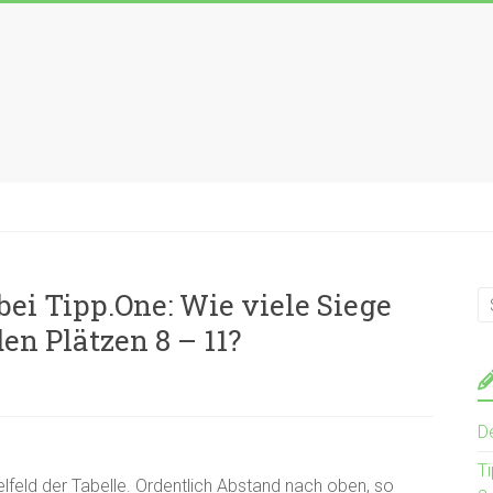
 bei Tipp.One: Wie viele Siege
en Plätzen 8 – 11?
D
T
elfeld der Tabelle. Ordentlich Abstand nach oben, so