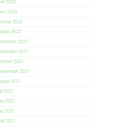
pril 2022
ärz 2022
ebruar 2022
anuar 2022
ezember 2021
ovember 2021
ktober 2021
eptember 2021
ugust 2021
uli 2021
uni 2021
ai 2021
pril 2021