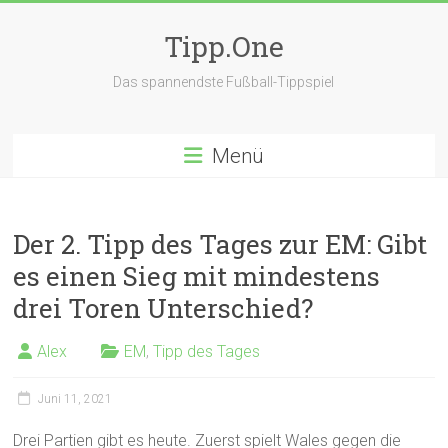
Zum
Inhalt
Tipp.One
springen
Das spannendste Fußball-Tippspiel
Menü
Der 2. Tipp des Tages zur EM: Gibt
es einen Sieg mit mindestens
drei Toren Unterschied?
Alex
EM
,
Tipp des Tages
Juni 11, 2021
Drei Partien gibt es heute. Zuerst spielt Wales gegen die