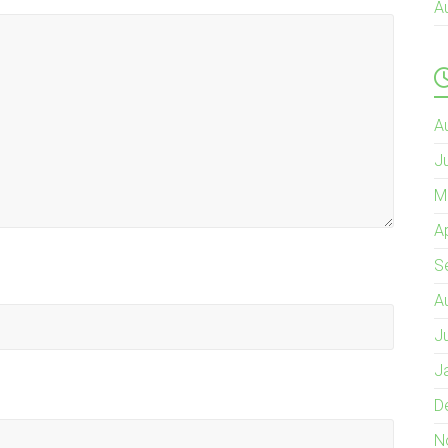
A
A
J
M
A
S
A
J
J
D
N