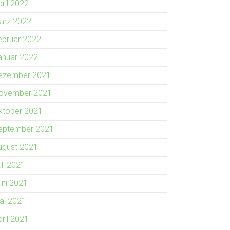
pril 2022
ärz 2022
ebruar 2022
anuar 2022
ezember 2021
ovember 2021
ktober 2021
eptember 2021
ugust 2021
uli 2021
uni 2021
ai 2021
pril 2021