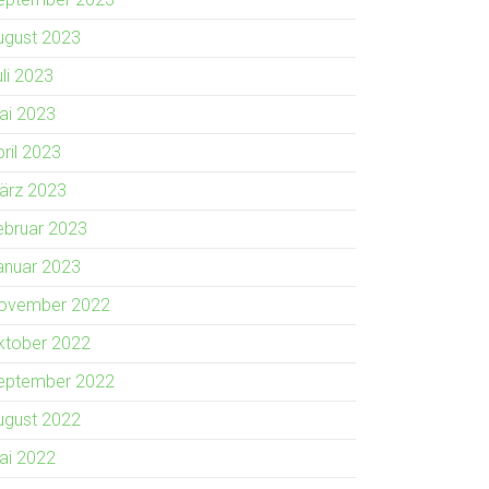
ugust 2023
uli 2023
ai 2023
pril 2023
ärz 2023
ebruar 2023
anuar 2023
ovember 2022
ktober 2022
eptember 2022
ugust 2022
ai 2022