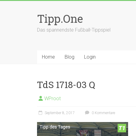
Zum
Inhalt
Tipp.One
springen
Das spannendste Fußball-Tippspiel
Home
Blog
Login
TdS 1718-03 Q
WProot
September 8, 2017
0 Kommentare