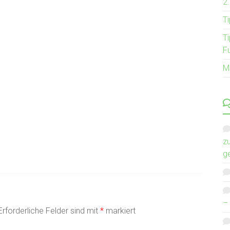
2
T
T
F
M
z
g
–
Erforderliche Felder sind mit
*
markiert