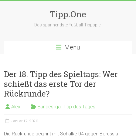
Zum
Inhalt
Tipp.One
springen
Das spannendste Fußball-Tippspiel
Menü
Der 18. Tipp des Spieltags: Wer
schießt das erste Tor der
Rückrunde?
Alex
Bundesliga
,
Tipp des Tages
Januar 17, 2020
Die Rückrunde beginnt mit Schalke 04 gegen Borussia