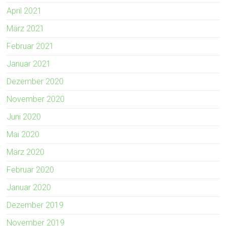
April 2021
März 2021
Februar 2021
Januar 2021
Dezember 2020
November 2020
Juni 2020
Mai 2020
März 2020
Februar 2020
Januar 2020
Dezember 2019
November 2019