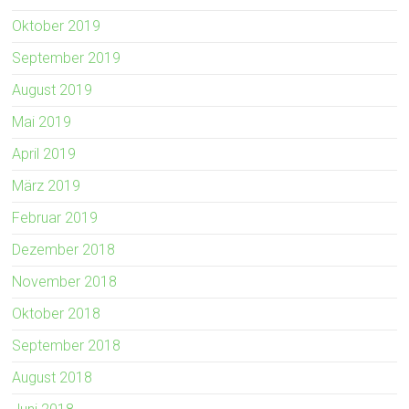
Oktober 2019
September 2019
August 2019
Mai 2019
April 2019
März 2019
Februar 2019
Dezember 2018
November 2018
Oktober 2018
September 2018
August 2018