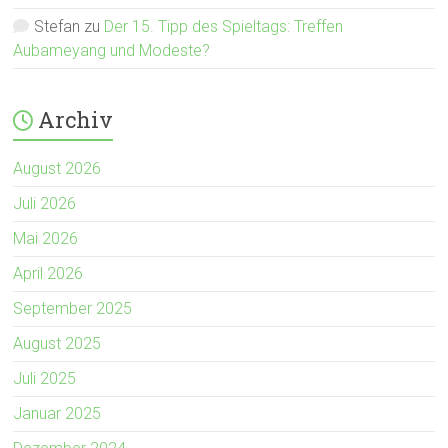
Stefan
zu
Der 15. Tipp des Spieltags: Treffen
Aubameyang und Modeste?
Archiv
August 2026
Juli 2026
Mai 2026
April 2026
September 2025
August 2025
Juli 2025
Januar 2025