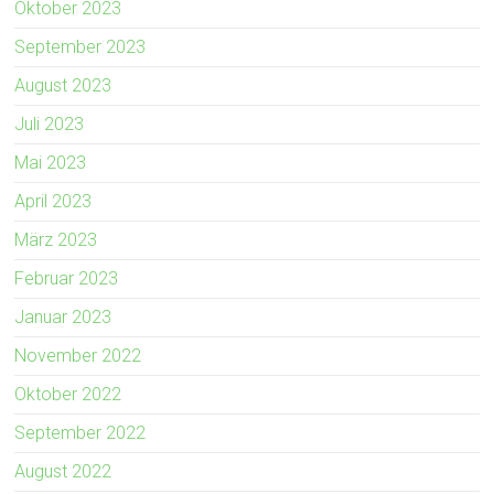
Oktober 2023
September 2023
August 2023
Juli 2023
Mai 2023
April 2023
März 2023
Februar 2023
Januar 2023
November 2022
Oktober 2022
September 2022
August 2022