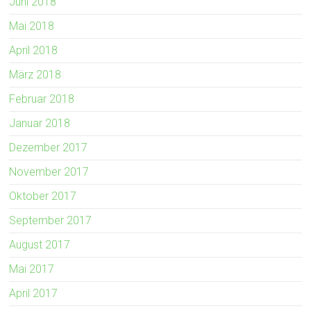
Juni 2018
Mai 2018
April 2018
März 2018
Februar 2018
Januar 2018
Dezember 2017
November 2017
Oktober 2017
September 2017
August 2017
Mai 2017
April 2017