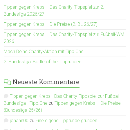
Tippen gegen Krebs – Das Charity-Tippspiel zur 2.
Bundesliga 2026/27
Tippen gegen Krebs – Die Preise (2. BL 26/27)
Tippen gegen Krebs – Das Charity-Tippspiel zur Fußball-WM
2026
Mach Deine Charity-Aktion mit Tipp.One
2. Bundesliga: Battle of the Tipprunden
Neueste Kommentare
Tippen gegen Krebs - Das Charity-Tippspiel zur Fußball-
Bundesliga - Tipp.One
zu
Tippen gegen Krebs – Die Preise
(Bundesliga 25/26)
johann00
zu
Eine eigene Tipprunde gründen