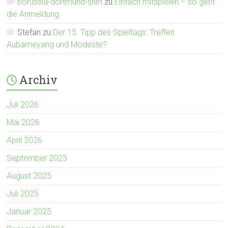
borussia-dortmund-shirt
zu
Einfach mitspielen – so geht
die Anmeldung
Stefan
zu
Der 15. Tipp des Spieltags: Treffen
Aubameyang und Modeste?
Archiv
Juli 2026
Mai 2026
April 2026
September 2025
August 2025
Juli 2025
Januar 2025