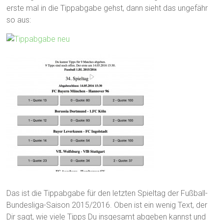
erste mal in die Tippabgabe gehst, dann sieht das ungefähr
so aus:
Das ist die Tippabgabe für den letzten Spieltag der Fußball-
Bundesliga-Saison 2015/2016. Oben ist ein wenig Text, der
Dir sagt, wie viele Tipps Du insgesamt abgeben kannst und