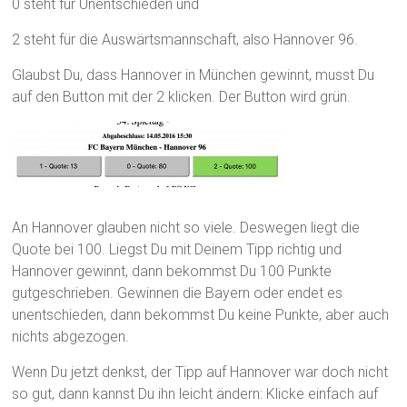
0 steht für Unentschieden und
2 steht für die Auswärtsmannschaft, also Hannover 96.
Glaubst Du, dass Hannover in München gewinnt, musst Du
auf den Button mit der 2 klicken. Der Button wird grün.
An Hannover glauben nicht so viele. Deswegen liegt die
Quote bei 100. Liegst Du mit Deinem Tipp richtig und
Hannover gewinnt, dann bekommst Du 100 Punkte
gutgeschrieben. Gewinnen die Bayern oder endet es
unentschieden, dann bekommst Du keine Punkte, aber auch
nichts abgezogen.
Wenn Du jetzt denkst, der Tipp auf Hannover war doch nicht
so gut, dann kannst Du ihn leicht ändern: Klicke einfach auf