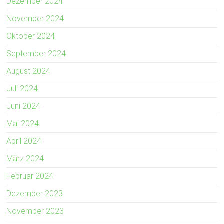
Dezember 2024
November 2024
Oktober 2024
September 2024
August 2024
Juli 2024
Juni 2024
Mai 2024
April 2024
März 2024
Februar 2024
Dezember 2023
November 2023