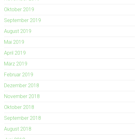
Oktober 2019
September 2019
August 2019
Mai 2019
April 2019
März 2019
Februar 2019
Dezember 2018
November 2018
Oktober 2018
September 2018
August 2018